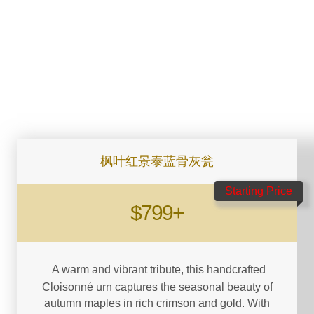
枫叶红景泰蓝骨灰瓮
Starting Price
$799+
A warm and vibrant tribute, this handcrafted
Cloisonné urn captures the seasonal beauty of
autumn maples in rich crimson and gold. With