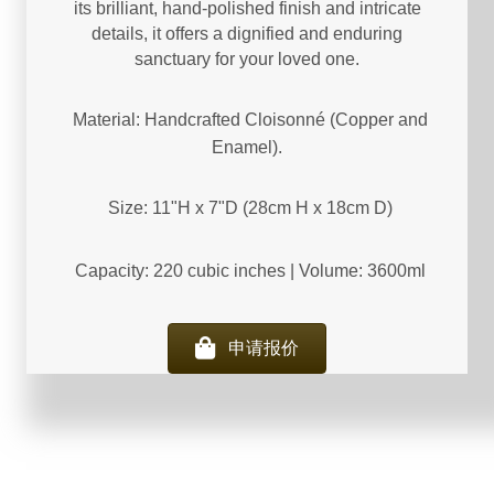
its brilliant, hand-polished finish and intricate
details, it offers a dignified and enduring
sanctuary for your loved one.
Material: Handcrafted Cloisonné (Copper and
Enamel).
Size: 11"H x 7"D (28cm H x 18cm D)
Capacity: 220 cubic inches | Volume: 3600ml
申请报价