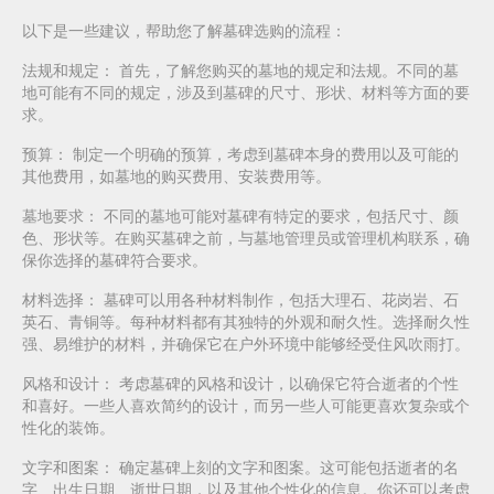
以下是一些建议，帮助您了解墓碑选购的流程：
法规和规定：
首先，了解您购买的墓地的规定和法规。不同的墓
地可能有不同的规定，涉及到墓碑的尺寸、形状、材料等方面的要
求。
预算：
制定一个明确的预算，考虑到墓碑本身的费用以及可能的
其他费用，如墓地的购买费用、安装费用等。
墓地要求：
不同的墓地可能对墓碑有特定的要求，包括尺寸、颜
色、形状等。在购买墓碑之前，与墓地管理员或管理机构联系，确
保你选择的墓碑符合要求。
材料选择：
墓碑可以用各种材料制作，包括大理石、花岗岩、石
英石、青铜等。每种材料都有其独特的外观和耐久性。选择耐久性
强、易维护的材料，并确保它在户外环境中能够经受住风吹雨打。
风格和设计：
考虑墓碑的风格和设计，以确保它符合逝者的个性
和喜好。一些人喜欢简约的设计，而另一些人可能更喜欢复杂或个
性化的装饰。
文字和图案：
确定墓碑上刻的文字和图案。这可能包括逝者的名
字、出生日期、逝世日期，以及其他个性化的信息。你还可以考虑